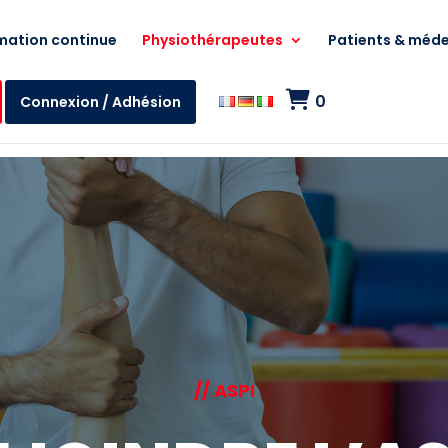
mation continue
Physiothérapeutes
Patients & méde
0
Connexion / Adhésion
// ASPI