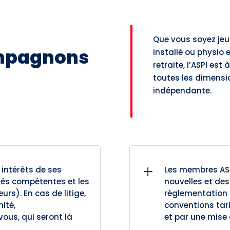
Que vous soyez jeu
mpagnons
installé ou physio
retraite, l’ASPI es
toutes les dimensio
indépendante.
L
 intérêts de ses
Les membres ASP
és compétentes et les
nouvelles et de
rs). En cas de litige,
réglementation 
ité,
conventions tari
us, qui seront là
et par une mise à