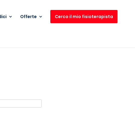
ici
Offerte
Cerco il mio fisioterapista