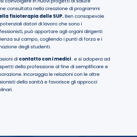
i coinvolgere in nuovi progetti di salute
iene consultata nella creazione di programmi
lla fisioterapia delle SUP.
Ben consapevole
potenziali datori di lavoro che sono i
rofessionisti, può apportare agli organi dirigenti
ienza sul campo, cogliendo i punti di forza e i
mazione degli studenti.
asioni di
contatto con i medici
. e si adopera ad
 aspetti della professione al fine di semplificare e
borazione. Incoraggia le relazioni con le altre
ionisti della sanità e favorisce gli approcci
inari.