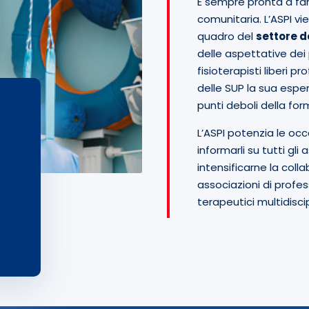
È sempre pronta a fars
comunitaria. L’ASPI v
quadro del
settore de
delle aspettative dei 
fisioterapisti liberi p
delle SUP la sua esper
punti deboli della for
L’ASPI potenzia le occ
informarli su tutti gli
intensificarne la colla
associazioni di profess
terapeutici multidiscipl