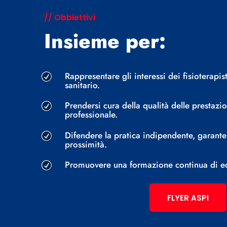
// Obbiettivi
Insieme per:
Rappresentare gli interessi dei fisioterapis
R
sanitario.
Prendersi cura della qualità delle prestazion
R
professionale.
Difendere la pratica indipendente, garante 
R
prossimità.
Promuovere una formazione continua di ecc
R
FLYER ASPI