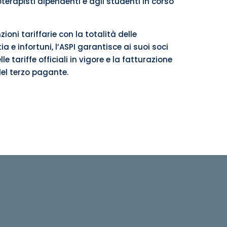
ioterapisti dipendenti e agli studenti in corso
ioni tariffarie con la totalità delle
a e infortuni, l’ASPI garantisce ai suoi soci
le tariffe officiali in vigore e la fatturazione
el terzo pagante.