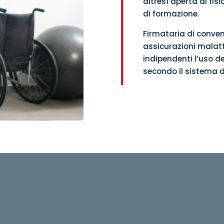
altresì aperta ai fis
di formazione.
Firmataria di convenz
assicurazioni malatti
indipendenti l’uso del
secondo il sistema d